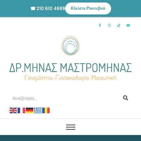
☎ 210 610 4688
Κλείστε Ραντεβού