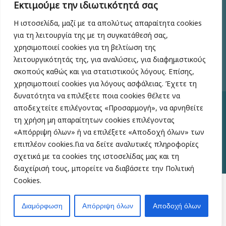
Εκτιμούμε την ιδιωτικότητά σας
+30 210 6104682-5
Η ιστοσελίδα, μαζί με τα απολύτως απαραίτητα cookies
info@drmastrominas.gr iatreio@drmastrominas.gr
για τη λειτουργία της με τη συγκατάθεσή σας,
χρησιμοποιεί cookies για τη βελτίωση της
λειτουργικότητάς της, για αναλύσεις, για διαφημιστικούς
σκοπούς καθώς και για στατιστικούς λόγους. Επίσης,
χρησιμοποιεί cookies για λόγους ασφάλειας. Έχετε τη
δυνατότητα να επιλέξετε ποια cookies θέλετε να
αποδεχτείτε επιλέγοντας «Προσαρμογή», να αρνηθείτε
DrMastrominas.gr
© 2026 All Right Reserved | Κατασκευή
τη χρήση μη απαραίτητων cookies επιλέγοντας
Ιστοσελίδας
A bit of Greece
«Απόρριψη όλων» ή να επιλέξετε «Αποδοχή όλων» των
επιπλέον cookies.Για να δείτε αναλυτικές πληροφορίες
Όροι Χρήσης
Πολιτική Απορρήτου
σχετικά με τα cookies της ιστοσελίδας μας και τη
διαχείρισή τους, μπορείτε να διαβάσετε την Πολιτική
Cookies.
Το περιεχόμενο αυτού του ιστότοπου παρέχεται αποκλειστικά για
ενημερωτικούς σκοπούς και δεν αποτελεί ιατρική συμβουλή, διάγνωση
Διαμόρφωση
Απόρριψη όλων
Αποδοχή όλων
ή θεραπεία. Συμβουλευτείτε πάντα τον γιατρό σας για οποιαδήποτε
ιατρική απορία.
Open c