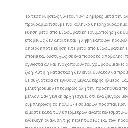
Το τεστ κυήσεως γίνεται 10-12 ημέρες μετά την ωο
προγραμματίσουμε ένα κολπικό υπερηχογράφημα δ
κύηση μετά από Εξωσωματική Γονιμοποίηση δε δι
επομένως δεν απαιτείται η λήψη κάποιων προφυλα
οποιαδήποτε κύηση είτε μετά από Εξωσωματική Γ
υπόκειται δυστυχώς σε ένα ποσοστό αποβολής, που
άγνωστα αν και ενοχοποιούνται χρωμoσωμιακές αν
ζωή. Αυτή η κατάσταση δεν είναι δυνατόν να προ
δε συχνότερα σε εγκύους μεγαλύτερης ηλικίας. Εάν
μελετήσουμε λεπτομερώς όλη την προσπάθεια που 
μέλλον. Σαν γενική αρχή ισχύει ότι ένα ζευγάρι μ
συμπλήρωση το πολύ 3-4 σοβαρών προσπαθειών, 
είμαστε κατά των υπέρμετρων αναποτελεσματικώ
ενδελεχή ανάλυση της περιπτώσεως και των προοπ
προσφορότερη λύση. Επίσης, συνιστούμε πάντοτε