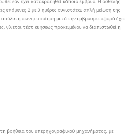
στωθεί εάν έχει κατακρατηθεί κάποιο έμβρυο. Η ασθενής
τις επόμενες 2 με 3 ημέρες συνιστάται απλή μείωση της
 η απόλυτη ακινητοποίηση μετά την εμβρυομεταφορά έχει
ς, γίνεται τέστ κυήσεως προκειμένου να διαπιστωθεί η
ε τη βοήθεια του υπερηχογραφικού μηχανήματος, με