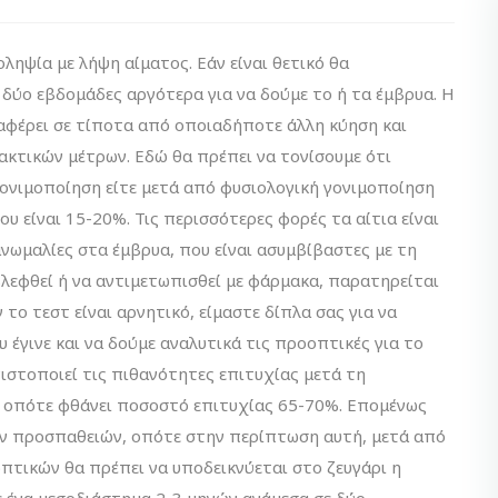
ληψία με λήψη αίματος. Εάν είναι θετικό θα
ύο εβδομάδες αργότερα για να δούμε το ή τα έμβρυα. H
αφέρει σε τίποτα από οποιαδήποτε άλλη κύηση και
κτικών μέτρων. Εδώ θα πρέπει να τονίσουμε ότι
ονιμοποίηση είτε μετά από φυσιολογική γονιμοποίηση
 είναι 15-20%. Τις περισσότερες φορές τα αίτια είναι
ωμαλίες στα έμβρυα, που είναι ασυμβίβαστες με τη
βλεφθεί ή να αντιμετωπισθεί με φάρμακα, παρατηρείται
 το τεστ είναι αρνητικό, είμαστε δίπλα σας για να
έγινε και να δούμε αναλυτικά τις προοπτικές για το
εγιστοποιεί τις πιθανότητες επιτυχίας μετά τη
οπότε φθάνει ποσοστό επιτυχίας 65-70%. Επομένως
ν προσπαθειών, οπότε στην περίπτωση αυτή, μετά από
τικών θα πρέπει να υποδεικνύεται στο ζευγάρι η
 ένα μεσοδιάστημα 2-3 μηνών ανάμεσα σε δύο