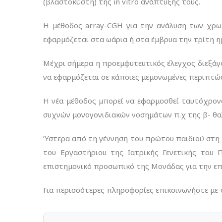
(βλαστοκύστη) της in vitro ανάπτυξής τους.
Η μέθοδος array-CGH για την ανάλυση των χρω
εφαρμόζεται στα ωάρια ή στα έμβρυα την τρίτη η
Μέχρι σήμερα η προεμφυτευτικός έλεγχος διεξάγ
να εφαρμόζεται σε κάποιες μεμονωμένες περιπτώσ
Η νέα μέθοδος μπορεί να εφαρμοσθεί ταυτόχρον
συχνών μονογονιδιακών νοσημάτων π.χ της β- θαλα
Ύστερα από τη γέννηση του πρώτου παιδιού στη 
του Εργαστήριου της Ιατρικής Γενετικής του 
επιστημονικό προσωπικό της Μονάδας για την επι
Για περισσότερες πληροφορίες επικοινωνήστε με 