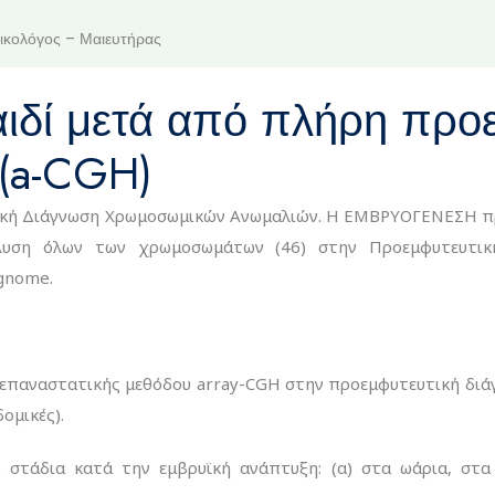
ικολόγος – Μαιευτήρας
ιδί μετά από πλήρη προε
 (a-CGH)
ική Διάγνωση Χρωμοσωμικών Ανωμαλιών. Η ΕΜΒΡΥΟΓΕΝΕΣΗ πρω
άλυση όλων των χρωμοσωμάτων (46) στην Προεμφυτευτι
egnome.
παναστατικής μεθόδου array-CGH στην προεμφυτευτική διάγν
ομικές).
 στάδια κατά την εμβρυϊκή ανάπτυξη: (α) στα ωάρια, στα