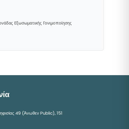
Μονάδας Εξωσωματικής Γονιμοποίησης
νία
φισίας 49 (Άνωθεν Public), 151