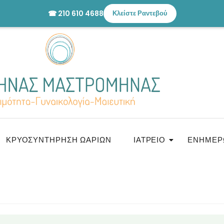
☎ 210 610 4688
Κλείστε Ραντεβού
ΚΡΥΟΣΥΝΤΉΡΗΣΗ ΩΑΡΊΩΝ
ΙΑΤΡΕΊΟ
ΕΝΗΜΈΡ