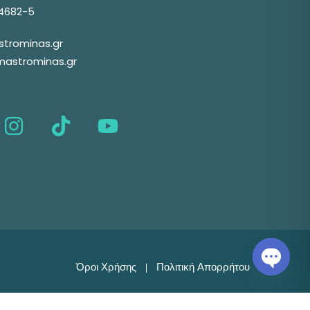
04682-5
trominas.gr
mastrominas.gr
Όροι Χρήσης
Πολιτική Απορρήτου
Open c