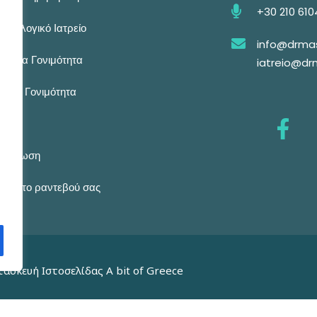
+30 210 61
αικολογικό Ιατρείο
info@drmas
αικεία Γονιμότητα
iatreio@dr
ρική Γονιμότητα
ρείο
ημέρωση
ίστε το ραντεβού σας
ατασκευή Ιστοσελίδας
A bit of Greece