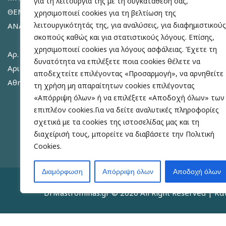
για τη λειτουργία της με τη συγκατάθεσή σας,
ΘΕΜΑΤΑ ΥΠΟΒΟΗΘΟΥΜΕΝΗΣ
χρησιμοποιεί cookies για τη βελτίωση της
Γυν
λειτουργικότητάς της, για αναλύσεις, για διαφημιστικούς
ΑΝΑΠΑΡΑΓΩΓΗΣ
σκοπούς καθώς και για στατιστικούς λόγους. Επίσης,
Γυν
χρησιμοποιεί cookies για λόγους ασφάλειας. Έχετε τη
Αρ. ΓΕΜΗ: 142569003000
δυνατότητα να επιλέξετε ποια cookies θέλετε να
Ανδ
Αριθμός Μητρώου Ιατρικού Συλλόγου
αποδεχτείτε επιλέγοντας «Προσαρμογή», να αρνηθείτε
Αθηνών (ΙΣΑ): 025956
τη χρήση μη απαραίτητων cookies επιλέγοντας
Ιατ
«Απόρριψη όλων» ή να επιλέξετε «Αποδοχή όλων» των
επιπλέον cookies.Για να δείτε αναλυτικές πληροφορίες
Εν
σχετικά με τα cookies της ιστοσελίδας μας και τη
Κλε
διαχείρισή τους, μπορείτε να διαβάσετε την Πολιτική
Cookies.
Διαμόρφωση
Απόρριψη όλων
Αποδοχή όλων
DrMastrominas.gr
© 2026 All Right Reserved | Κ