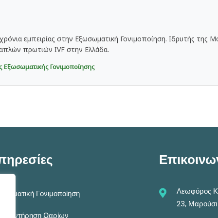
 χρόνια εμπειρίας στην Εξωσωματική Γονιμοποίηση. Ιδρυτής της 
απλών πρωτιών IVF στην Ελλάδα.
ός Εξωσωματικής Γονιμοποίησης
πηρεσίες
Επικοινω
Λεωφόρος Κη
ωσωματική Γονιμοποίηση
23, Μαρούσι
υοσυντήρηση Ωαρίων