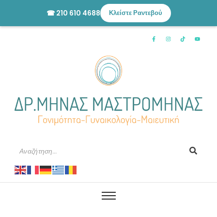
☎ 210 610 4688
Κλείστε Ραντεβού