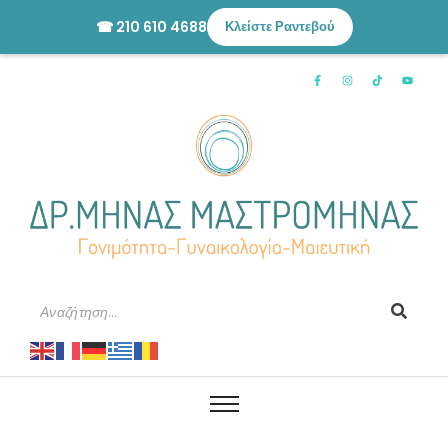
☎ 210 610 4688
Κλείστε Ραντεβού